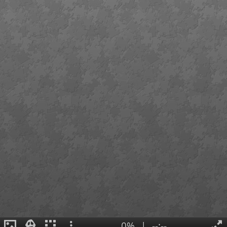
0%
|
--:--