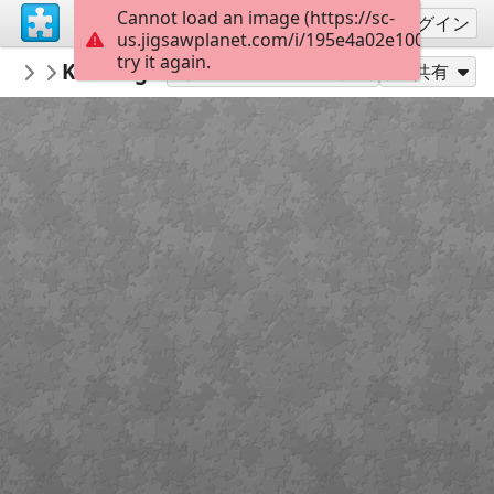
Cannot load an image (https://sc-
サインアップ
ログイン
us.jigsawplanet.com/i/195e4a02e100800700de
try it again.
marisolete
Kensington palace Londréa Inglaterra
house
別のピース数でプレイ
共有