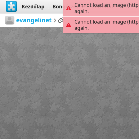
Cannot load an image (http
Kezdőlap
Böngészés
Létrehoz
again.
evangelinet
...
II.30
21
Cannot load an image (http
again.