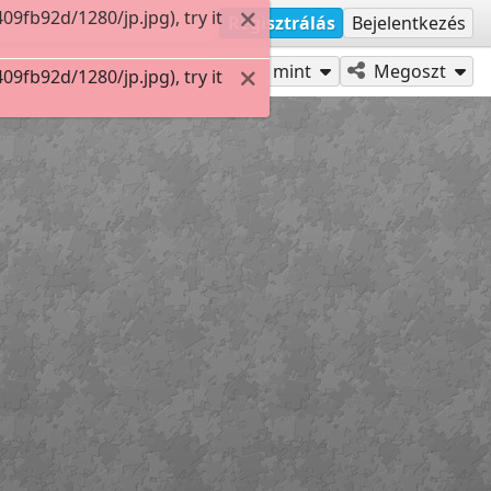
fb92d/1280/jp.jpg), try it
Regisztrálás
Bejelentkezés
Játszd mint
Megoszt
fb92d/1280/jp.jpg), try it