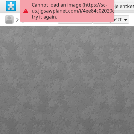
Cannot load an image (https://sc-
Regisztrálás
Bejelentke
us.jigsawplanet.com/i/4ee84c02020cb004000
try it again.
sodb2018
книга
Квіти
45
Játszd mint
Megoszt