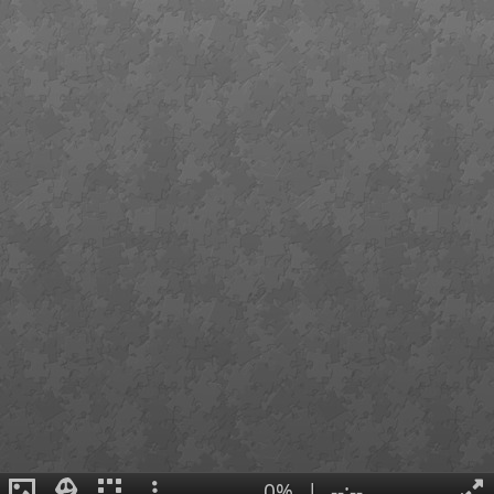
0%
|
--:--