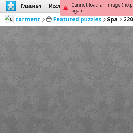
Cannot load an image (http
Главная
Исследовать
Создать
again.
carmenr
Featured puzzles
Spa
22