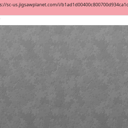
s://sc-us.jigsawplanet.com/i/b1ad1d00400c800700d934ca1d2
0