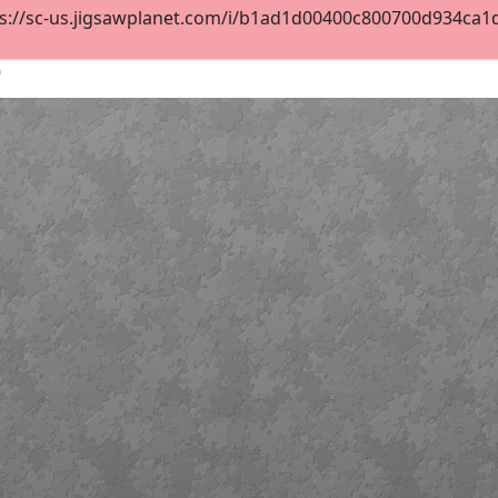
s://sc-us.jigsawplanet.com/i/b1ad1d00400c800700d934ca1d2
0