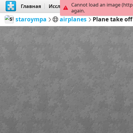
Cannot load an image (http
Главная
Исследовать
Создать
again.
staroympa
airplanes
Plane take off