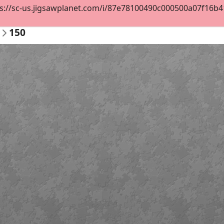
s://sc-us.jigsawplanet.com/i/87e78100490c000500a07f16b411
150