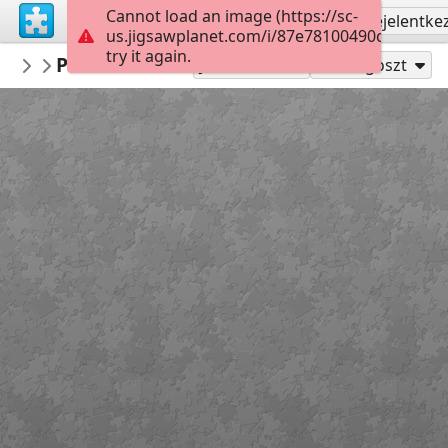
Cannot load an image (https://sc-
Regisztrálás
Bejelentke
us.jigsawplanet.com/i/87e78100490c000500a
try it again.
staroympa
Plane take off
airplanes
150
Játszd mint
Megoszt