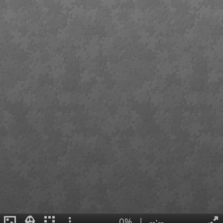
0%
|
--:--