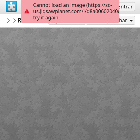
Cannot load an image (https://sc-
Inscreva-se
Entrar
us.jigsawplanet.com/i/d8a00602040d1d03001
try it again.
AdabiMx
Receta de Bacalao a la Vizcaína, Bibliote
Caligrafía
Jogar como
Compartilhar