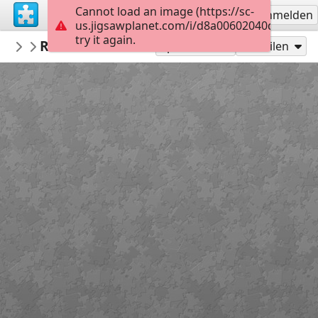
Cannot load an image (https://sc-
Registrieren
Anmelden
us.jigsawplanet.com/i/d8a00602040d1d03001
try it again.
AdabiMx
Receta de Bacalao a la Vizcaína, Bibliote
Caligrafía
Spielen als
Teilen