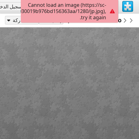
Cannot load an image (https://sc-
تسجيل الاشتراك
تسجيل الدخ
02040d1d030019b976bd156363aa/1280/jp.jpg),
try it again.
e Bacalao a la Vizcaína, Biblioteca Cossío
Caligrafía
AdabiMx
إلعب بـ
مشاركة