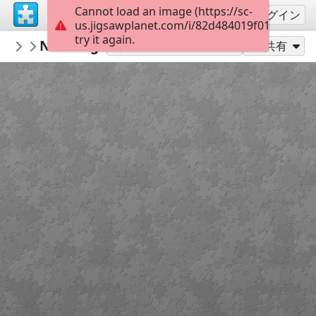
Cannot load an image (https://sc-
サインアップ
ログイン
us.jigsawplanet.com/i/82d484019f010005005
try it again.
RedDirtinMySoul
New Beginnings
Red Hills
90
別のピース数でプレイ
共有