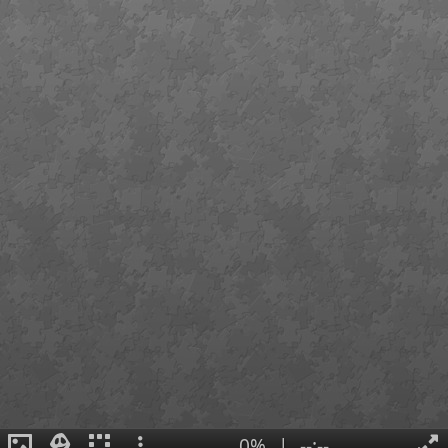
0%
|
--:--