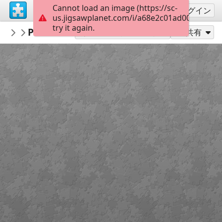
Cannot load an image (https://sc-
サインアップ
ログイン
us.jigsawplanet.com/i/a68e2c01ad002003005f
try it again.
mmsv
Ponte do Poço de Santiago
Olhar Sobre Sever
15
別のピース数でプレイ
共有