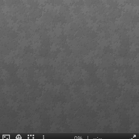
0%
|
--:--