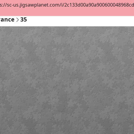
s://sc-us.jigsawplanet.com/i/2c133d00a90a900600048968cdab
rance
35