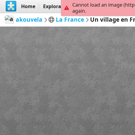
Cannot load an image (http
Home
Explorar
Criar
again.
akouvela
La France
Un village en F