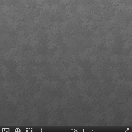
0%
|
--:--