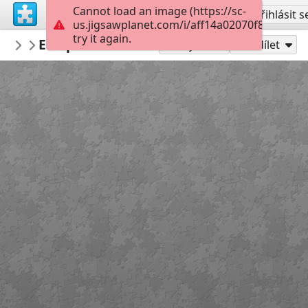
Cannot load an image (https://sc-
Vytvořit účet
Přihlásit s
us.jigsawplanet.com/i/aff14a02070f800700a1
try it again.
marisolete
Estepona Andalucia Costa del Sol Málag
house
Hrát jako
Sdílet