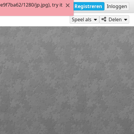
f7ba62/1280/jp.jpg), try it
Registreren
Inloggen
Speel als
Delen