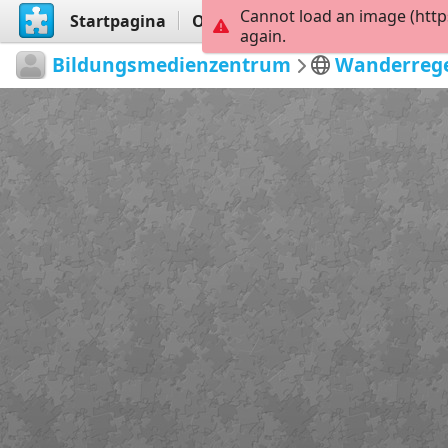
Cannot load an image (http
Startpagina
Ontdekken
Maak
again.
Bildungsmedienzentrum
Wanderreg