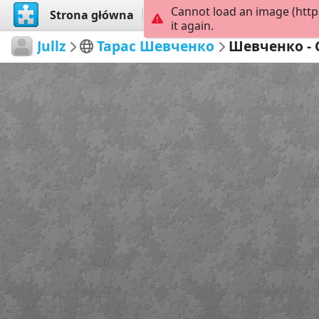
Cannot load an image (htt
Strona główna
Przeglądaj
Stwórz
it again.
Jullz
Тарас Шевченко
Шевченко - 