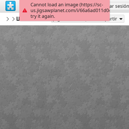
Cannot load an image (https://sc-
Regístrate
Iniciar sesió
us.jigsawplanet.com/i/66a6ad011d041a0700d
try it again.
Jullz
Шевченко - Статуя свободи
Тарас Шевченко
24
Jugar como
Compartir