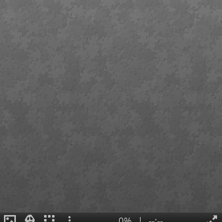
0%
|
--:--