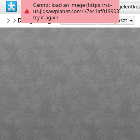
Cannot load an image (https://sc-
Regisztrálás
Bejelentke
us.jigsawplanet.com/i/7ec1af019903000800b
try it again.
anneninokulu
Dünya su günü puzzle anneninokulu co
OKUL
Játszd mint
Megoszt