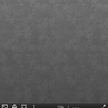
0%
|
--:--