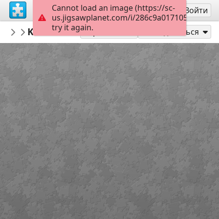
Cannot load an image (https://sc-
Регистрация
Войти
us.jigsawplanet.com/i/286c9a017105000800b
try it again.
Liniebreed
Kasteel Muiderslot
Oude Hollandse Waterlinie
35
Играть как
Поделиться