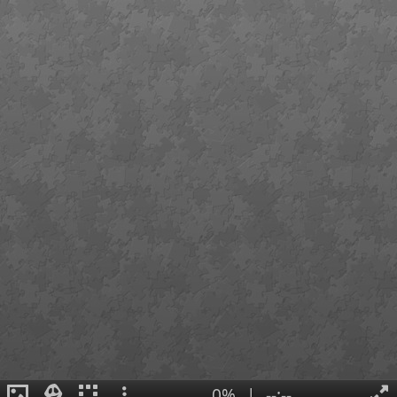
0%
|
--:--