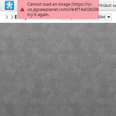
Cannot load an image (https://sc-
Vytvořit účet
Přihlásit s
us.jigsawplanet.com/i/b4f14a02b50b0006006
try it again.
marisolete
Estepona Andalucia Costa del Sol Málag
house
Hrát jako
Sdílet