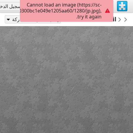
Cannot load an image (https://sc-
تسجيل الاشتراك
تسجيل الدخ
0107039e0300bc1e049e1205aa60/1280/jp.jpg),
try it again.
6
Virgen María Ed Infantil
Virgen María
Isaparra
إلعب بـ
مشاركة