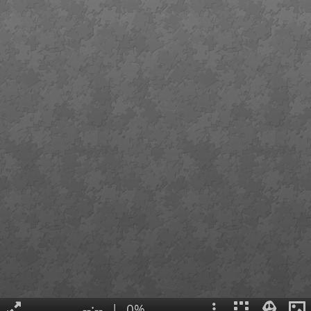
--:--
|
0%