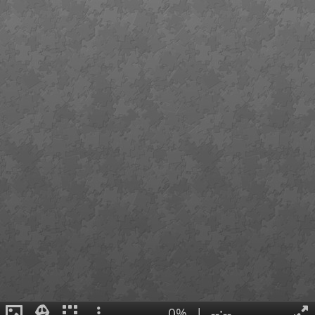
0%
|
--:--