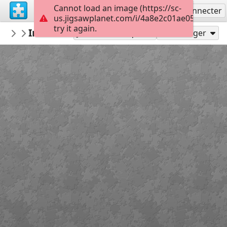
Cannot load an image (https://sc-
S'inscrire
Se connecter
us.jigsawplanet.com/i/4a8e2c01ae05200300b
try it again.
mmsv
Irmãos Unidos
Olhar Sobre Sever
15
Jouer en tant que
Partager