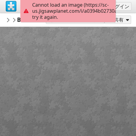
Cannot load an image (https://sc-
サインアップ
ログイン
us.jigsawplanet.com/i/a0394b02730adc05008
try it again.
Gwynhefar925
Beach Camper
Camping
300
別のピース数でプレイ
共有