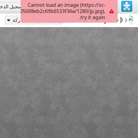
Cannot load an image (https://sc-
تسجيل الاشتراك
تسجيل الدخ
02730adc05008eb2c69b6533f36a/1280/jp.jpg),
try it again.
300
Beach Camper
Gwynhefar925
Camping
إلعب بـ
مشاركة