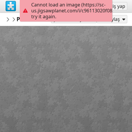
Cannot load an image (https://sc-
Kayıt ol
Giriş yap
us.jigsawplanet.com/i/c96113020f08200300c2
try it again.
nbukids
Регіональний ландшафтний парк «Дн
Подорож містами України
Şu Olarak Oyna:
Paylaş