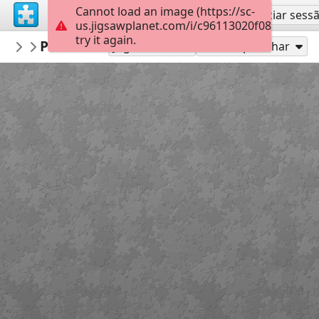
Cannot load an image (https://sc-
Inscreva-se
Iniciar sess
us.jigsawplanet.com/i/c96113020f08200300c2
try it again.
nbukids
Регіональний ландшафтний парк «Дн
Подорож містами України
Jogue como
Compartilhar