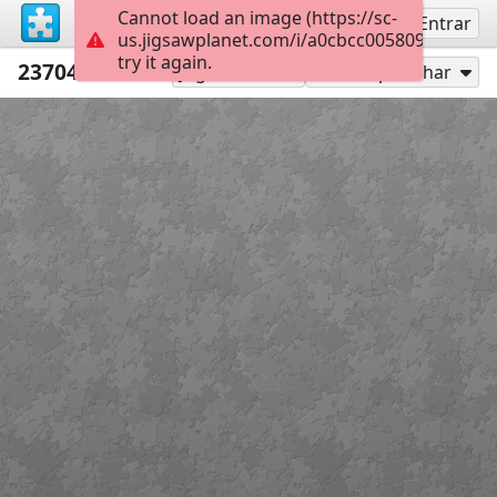
Cannot load an image (https://sc-
Inscreva-se
Entrar
us.jigsawplanet.com/i/a0cbcc0058094006007
try it again.
237046 svetik
204
Jogar como
Compartilhar