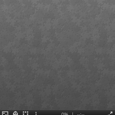
0%
|
--:--