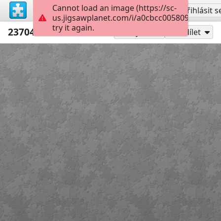
Cannot load an image (https://sc-
Vytvořit účet
Přihlásit s
us.jigsawplanet.com/i/a0cbcc0058094006007
try it again.
237046 svetik
204
Hrát jako
Sdílet