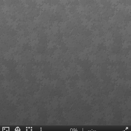
0%
|
--:--