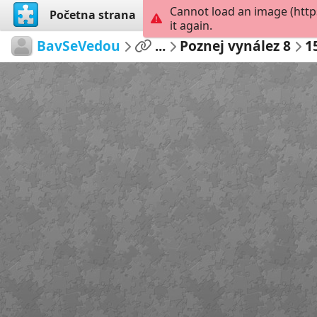
Cannot load an image (htt
Početna strana
Istraži
Kreiraj
it again.
BavSeVedou
...
Poznej vynález 8
1