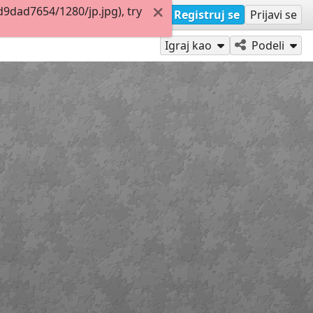
9dad7654/1280/jp.jpg), try
Registruj se
Prijavi se
Igraj kao
Podeli