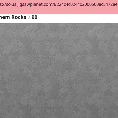
s://sc-us.jigsawplanet.com/i/224c4c0244020005008c54728eee
Them Rocks
90