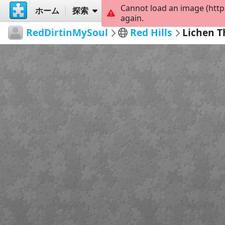
Cannot load an image (http
ホーム
探索
作成
again.
RedDirtinMySoul
Red Hills
Lichen 