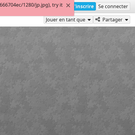
6704ec/1280/jp.jpg), try it
S'inscrire
Se connecter
Jouer en tant que
Partager