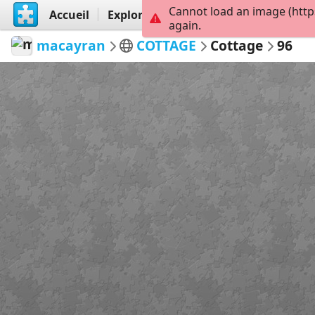
Cannot load an image (http
Accueil
Explorer
Créer
again.
macayran
COTTAGE
Cottage
96