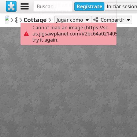
Cannot load an image (https://sc-
Regístrate
Iniciar sesió
us.jigsawplanet.com/i/2bc64a021405000400c
try it again.
macayran
COTTAGE
Cottage
96
Jugar como
Compartir