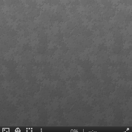
0%
|
--:--