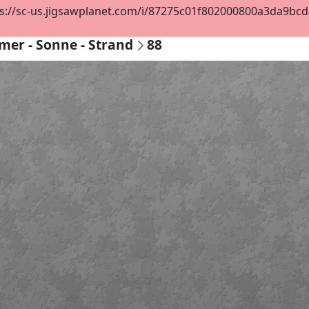
s://sc-us.jigsawplanet.com/i/87275c01f802000800a3da9bcd3c
er - Sonne - Strand
88