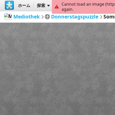
Cannot load an image (http
ホーム
探索
作成
again.
Mediothek
Donnerstagspuzzle
Somm