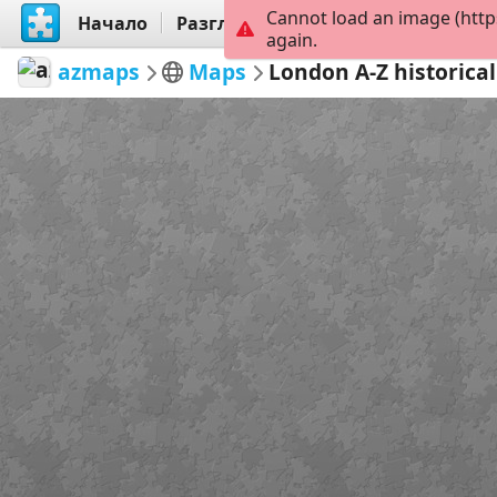
Cannot load an image (http
Начало
Разгледай
Създай
again.
azmaps
Maps
London A-Z historica