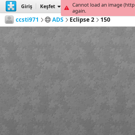
Cannot load an image (http
Giriş
Keşfet
Oluştur
again.
ccsti971
ADS
Eclipse 2
150