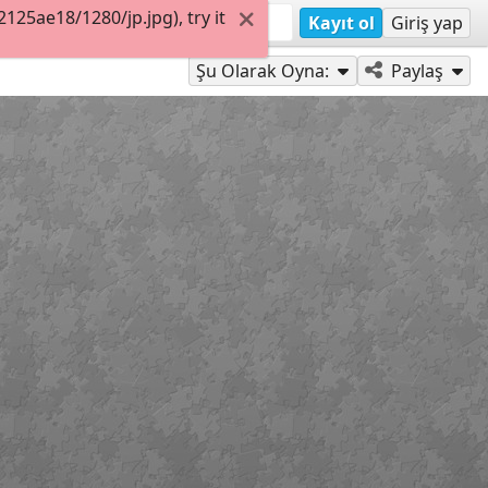
25ae18/1280/jp.jpg), try it
Kayıt ol
Giriş yap
Şu Olarak Oyna:
Paylaş