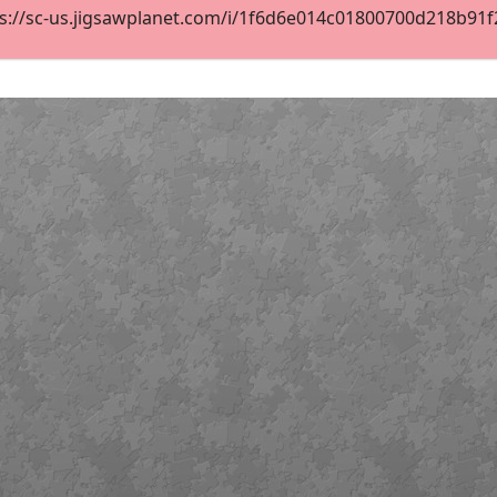
s://sc-us.jigsawplanet.com/i/1f6d6e014c01800700d218b91f21