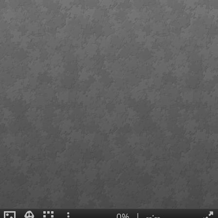
0%
|
--:--