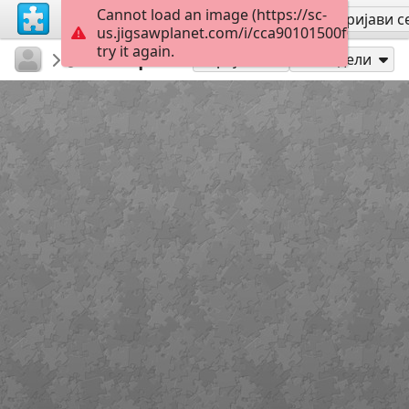
Cannot load an image (https://sc-
Региструј се
Пријави с
us.jigsawplanet.com/i/cca90101500f000800d
try it again.
Dubatov
...
Masqué
20
Играј као
Подели