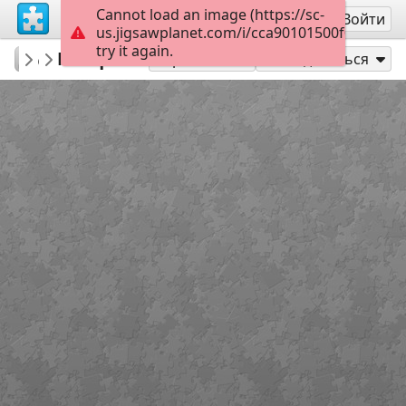
Cannot load an image (https://sc-
Регистрация
Войти
us.jigsawplanet.com/i/cca90101500f000800d
try it again.
Dubatov
Masqué
...
20
Играть как
Поделиться