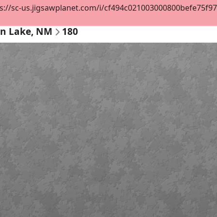
s://sc-us.jigsawplanet.com/i/cf494c021003000800befe75f9778
n Lake, NM
180