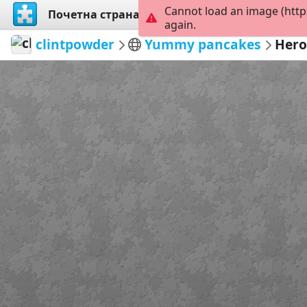
Cannot load an image (http
Почетна страна
Истражи
Креирај
again.
clintpowder
Yummy pancakes
Hero