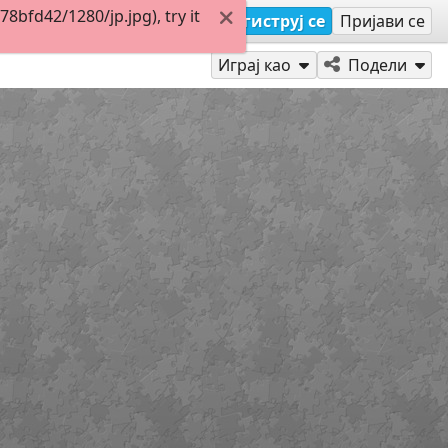
bfd42/1280/jp.jpg), try it
Региструј се
Пријави се
Играј као
Подели