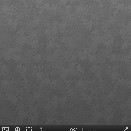
0%
|
--:--