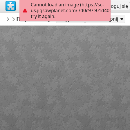
Cannot load an image (https://sc-
Załóż konto
Zaloguj się
us.jigsawplanet.com/i/d0c97e01d40e8902002
try it again.
Bibliopskov
Пират на суше
Разное
40
Graj jako
Udostępnij