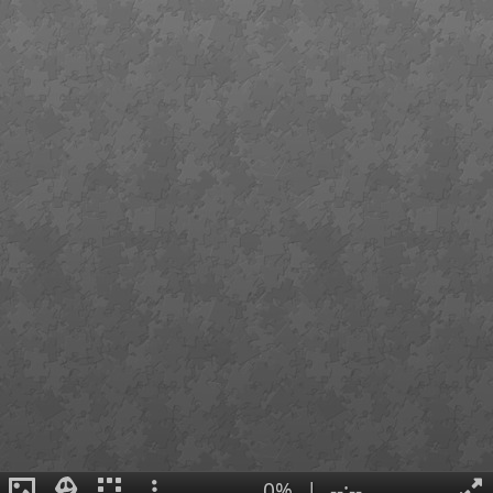
0%
|
--:--