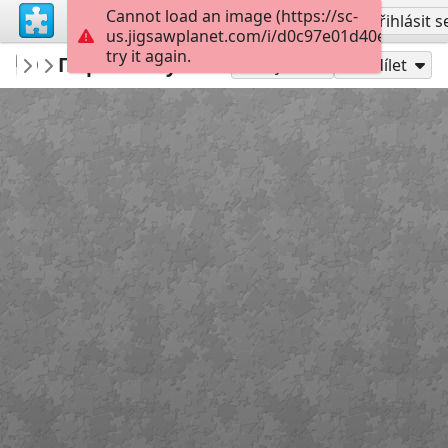
Cannot load an image (https://sc-
Vytvořit účet
Přihlásit s
us.jigsawplanet.com/i/d0c97e01d40e8902002
try it again.
Bibliopskov
Пират на суше
Разное
40
Hrát jako
Sdílet