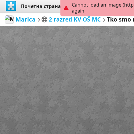
Cannot load an image (http
Почетна страна
Истражи
Креирај
again.
Marica
2 razred KV OŠ MC
Tko smo m