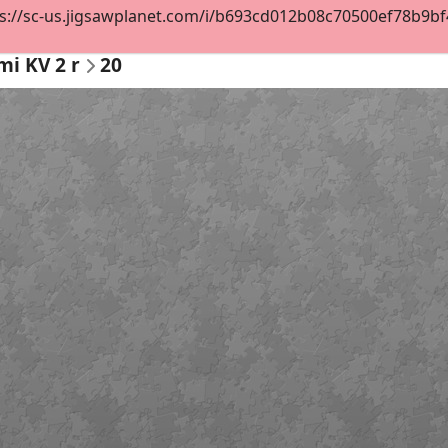
s://sc-us.jigsawplanet.com/i/b693cd012b08c70500ef78b9bf4c
i KV 2 r
20