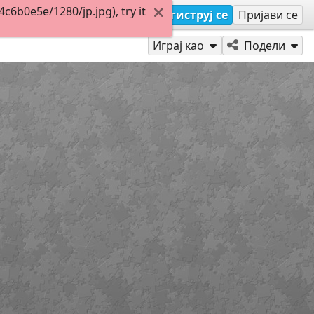
6b0e5e/1280/jp.jpg), try it
Региструј се
Пријави се
Играј као
Подели