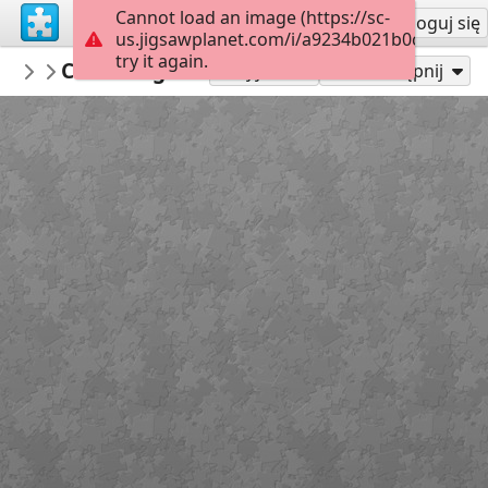
Cannot load an image (https://sc-
Załóż konto
Zaloguj się
us.jigsawplanet.com/i/a9234b021b0c000800d
try it again.
PickUpThePieces
Charming Rustic Village
Architecture Houses Buildings
300
Graj jako
Udostępnij