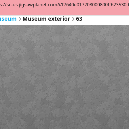
s://sc-us.jigsawplanet.com/i/f7640e017208000800ff623530d43
Museum
Museum exterior
63