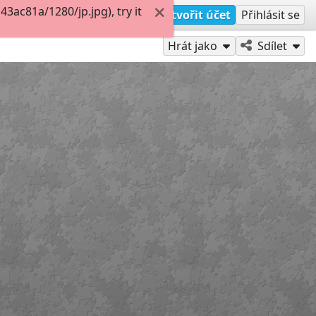
ac81a/1280/jp.jpg), try it
Vytvořit účet
Přihlásit se
Hrát jako
Sdílet