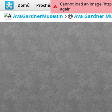
Cannot load an image (http
Domů
Procházet
Vytvořit
again.
AvaGardnerMuseum
Ava Gardner 