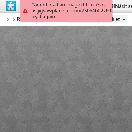
Cannot load an image (https://sc-
Vytvořit účet
Přihlásit s
us.jigsawplanet.com/i/75064b0276020008002
try it again.
PickUpThePieces
Rustic Mountain View Home
Architecture Houses Buildings
300
Hrát jako
Sdílet