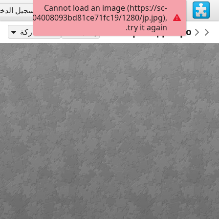
Cannot load an image (https://sc-
تسجيل الاشتراك
تسجيل الدخ
028a09b004008093bd81ce71fc19/1280/jp.jpg),
try it again.
турно -діловий центр Менора м.Дніпро
Natalaelizarova
Город
إلعب بـ
مشاركة