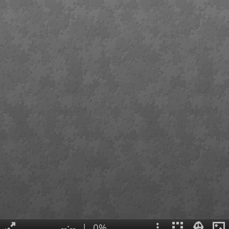
--:--
|
0%