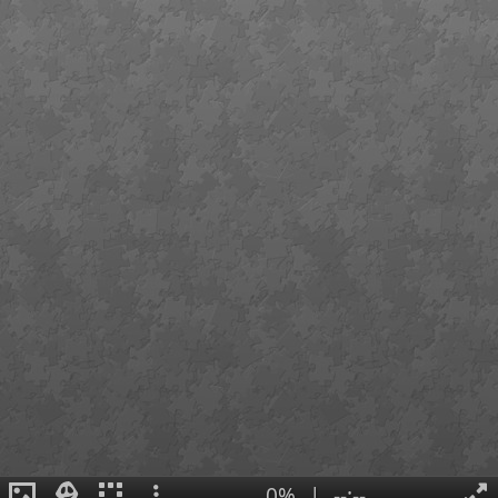
0%
|
--:--