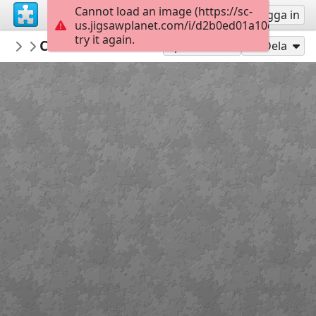
Cannot load an image (https://sc-
Registrera
Logga in
us.jigsawplanet.com/i/d2b0ed01a10d000800d
try it again.
MirTankov
Стиль «Мимолётное виденье»
...
50
Spela som
Dela