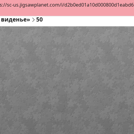
s://sc-us.jigsawplanet.com/i/d2b0ed01a10d000800d1eabd65c
 виденье»
50