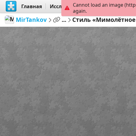
Cannot load an image (http
Главная
Исследовать
Создать
again.
MirTankov
...
Стиль «Мимолётное