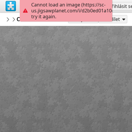
Cannot load an image (https://sc-
Vytvořit účet
Přihlásit s
us.jigsawplanet.com/i/d2b0ed01a10d000800d
try it again.
MirTankov
Стиль «Мимолётное виденье»
...
50
Hrát jako
Sdílet