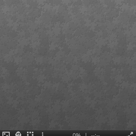
0%
|
--:--