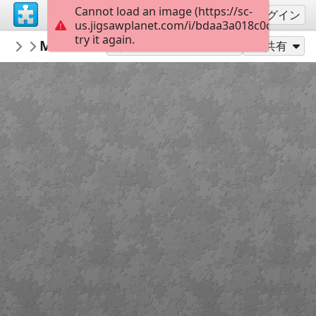
Cannot load an image (https://sc-
サインアップ
ログイン
us.jigsawplanet.com/i/bdaa3a018c0c0004004
try it again.
AmazingGraceJigsaws
Matthew 15:18,19
February
48
別のピース数でプレイ
共有